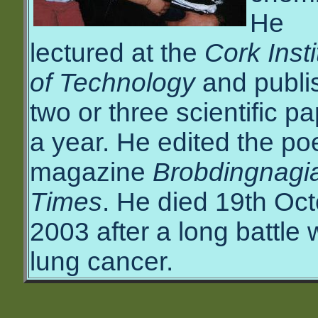
He
lectured at the
Cork Insti
of Technology
and publi
two or three scientific p
a year. He edited the po
magazine
Brobdingnagi
Times
. He died 19th Oc
2003 after a long battle 
lung cancer.