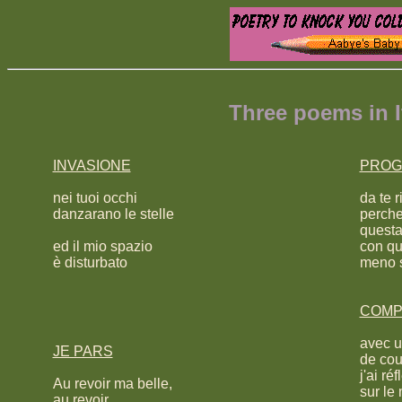
Three poems in I
INVASIONE
PROG
nei tuoi occhi
da te r
danzarano le stelle
perche
questa
ed il mio spazio
con qu
è disturbato
meno 
COMP
avec u
JE PARS
de cou
j'ai réf
Au revoir ma belle,
sur le
au revoir...