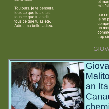
et mon
m'a fai
Toujours, je te penserai,
tous ce que tu as fait,
par ce
tous ce que tu as dit,
je ne 
tous ce que tu as été.
compr
Adieu ma belle, adieu.
un mo
comme
trop si
GIOV
Giova
Malit
an Ita
Cana
chemi